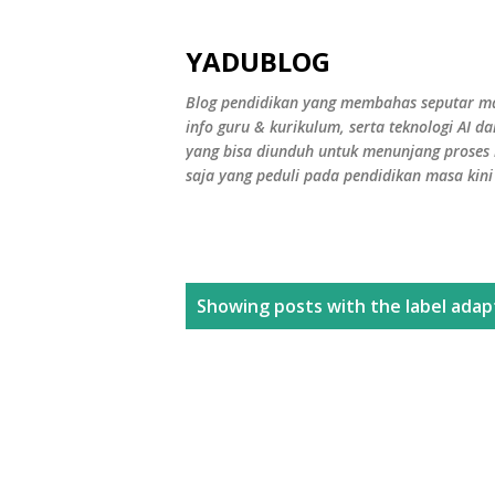
YADUBLOG
Blog pendidikan yang membahas seputar mater
info guru & kurikulum, serta teknologi AI d
yang bisa diunduh untuk menunjang proses b
saja yang peduli pada pendidikan masa kin
P
Showing posts with the label
adap
o
s
t
s