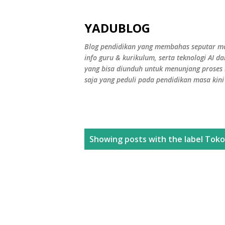
YADUBLOG
Blog pendidikan yang membahas seputar mater
info guru & kurikulum, serta teknologi AI d
yang bisa diunduh untuk menunjang proses b
saja yang peduli pada pendidikan masa kin
P
Showing posts with the label
Toko
o
s
t
s