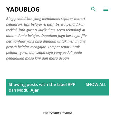
Skip to main content
YADUBLOG
Blog pendidikan yang membahas seputar materi
pelajaran, tips belajar efektif, berita pendidikan
terkini, info guru & kurikulum, serta teknologi AI
dalam dunia belajar. Dapatkan juga berbagai file
bermanfaat yang bisa diunduh untuk menunjang
proses belajar mengajar. Tempat tepat untuk
pelajar, guru, dan siapa saja yang peduli pada
pendidikan masa kini dan masa depan.
P
Showing posts with the label
RPP
SHOW ALL
o
dan Modul Ajar
s
t
s
No results found